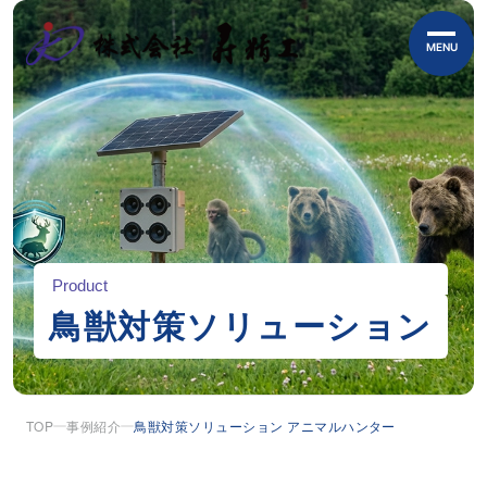
MENU
Product
鳥獣対策ソリューション
TOP
事例紹介
鳥獣対策ソリューション アニマルハンター