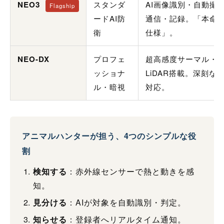
NEO3
スタンダ
AI画像識別・自動撮影
Flagship
ードAI防
通信・記録。「本命
衛
仕様」。
NEO-DX
プロフェ
超高感度サーマル・
ッショナ
LiDAR搭載。深刻な
ル・暗視
対応。
アニマルハンターが担う、4つのシンプルな役
割
検知する
：赤外線センサーで熱と動きを感
知。
見分ける
：AIが対象を自動識別・判定。
知らせる
：登録者へリアルタイム通知。