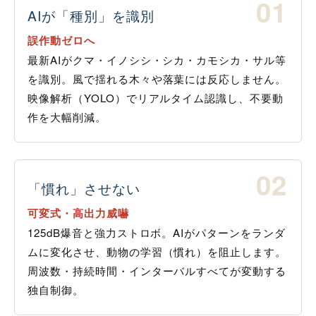
01
AIが「種別」を識別
誤作動ゼロへ
最新AIがクマ・イノシシ・シカ・カモシカ・サル等
を識別。風で揺れる木々や落葉には反応しません。
映像解析（YOLO）でリアルタイム認識し、不要動
作を大幅削減。
02
「慣れ」させない
可変式・高出力威嚇
125dB爆音と強力ストロボ。AIがパターンをランダ
ムに変化させ、動物の学習（慣れ）を阻止します。
周波数・持続時間・インターバルすべてが変動する
独自制御。