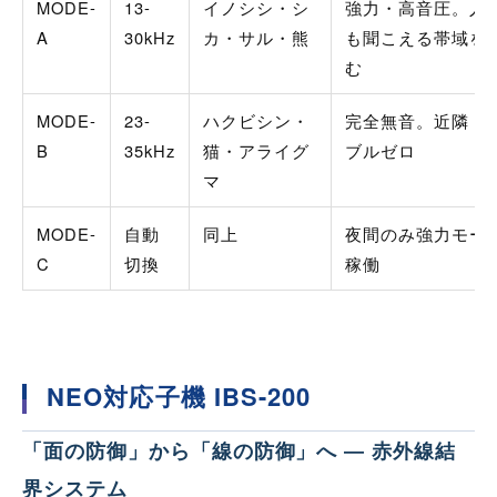
MODE-
13-
イノシシ・シ
強力・高音圧。人
A
30kHz
カ・サル・熊
も聞こえる帯域を
む
MODE-
23-
ハクビシン・
完全無音。近隣ト
B
35kHz
猫・アライグ
ブルゼロ
マ
MODE-
自動
同上
夜間のみ強力モー
C
切換
稼働
NEO対応子機 IBS-200
「面の防御」から「線の防御」へ ― 赤外線結
界システム