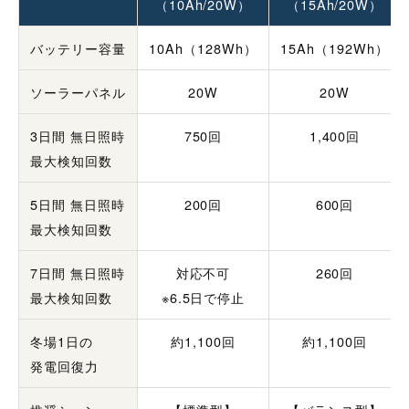
（10Ah/20W）
（15Ah/20W）
バッテリー容量
10Ah（128Wh）
15Ah（192Wh）
ソーラーパネル
20W
20W
3日間 無日照時
750回
1,400回
最大検知回数
5日間 無日照時
200回
600回
最大検知回数
7日間 無日照時
対応不可
260回
最大検知回数
※6.5日で停止
冬場1日の
約1,100回
約1,100回
発電回復力